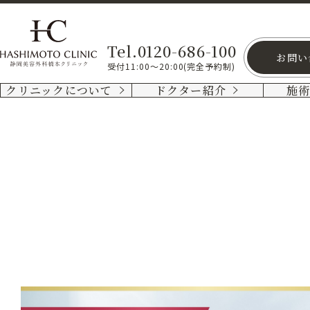
Tel.0120-686-100
お問い
受付11:00～20:00(完全予約制)
クリニックについて
ドクター紹介
施
首
の
脱
毛
首
の
医
療