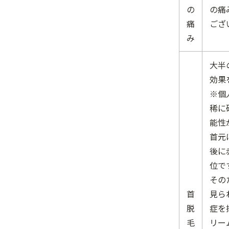
の
の痛
痛
ござ
み
大半
効果
※個
稀に
能性
首元
後に
位で
その
首
見ら
脱
症を
毛
リー