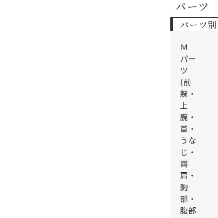
パーツ
パーツ別
Ｍ
パー
ツ
(前
腕・
上
腕・
首・
うな
じ・
両
肩・
胸
部・
腹部