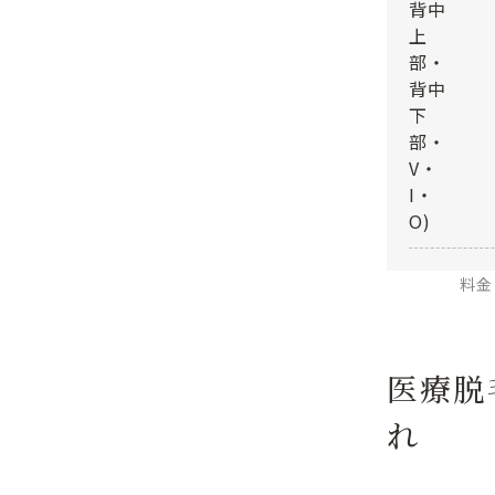
背中
上
部・
背中
下
部・
V・
I・
O)
料金
医療脱
れ