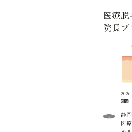
医療脱
院長ブ
2026.
脱毛
静
医
め