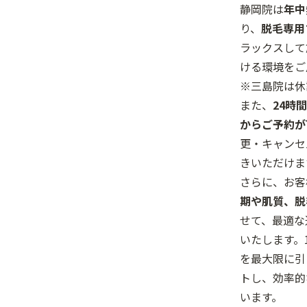
静岡院は
年中
り、
脱毛専用
ラックスして
ける環境をご
※三島院は休
また、
24時
からご予約が
更・キャンセ
きいただけま
さらに、お客
期や肌質、脱
せて、最適な
いたします。
を最大限に引
トし、効率的
います。