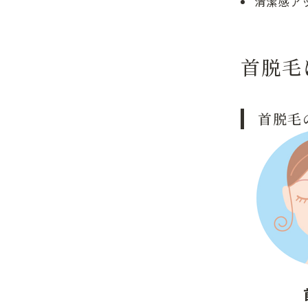
清潔感ア
首脱毛
首脱毛