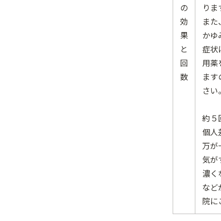
の
りま
効
また
果
かゆ
と
症状
回
用薬
数
ます
さい
約５
個人
万が
気が
濃く
など
院に