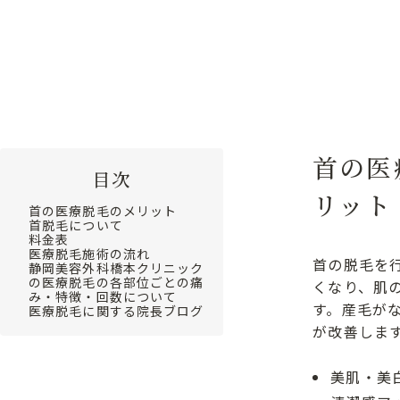
トップ
施術メニュー
首の脱毛
首の医
目次
リット
首の医療脱毛のメリット
首脱毛について
料金表
医療脱毛施術の流れ
首の脱毛を
静岡美容外科橋本クリニック
の医療脱毛の各部位ごとの痛
くなり、肌
み・特徴・回数について
す。産毛が
医療脱毛に関する院長ブログ
が改善しま
美肌・美