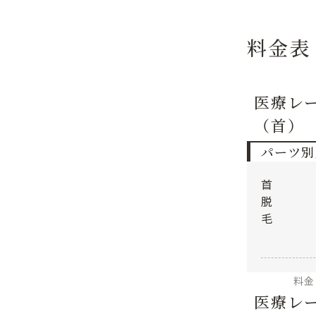
料金表
医療レ
（首）
パーツ別
首
脱
毛
料金
医療レ