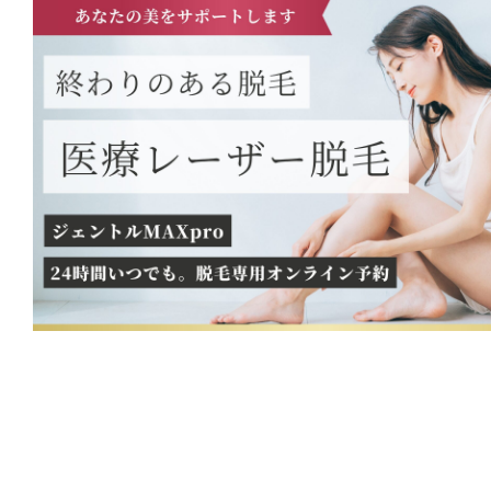
レー
ザー
脱
毛
な
ら、
静
岡
美
容
外
科
橋
本
ク
リ
ニッ
ク。