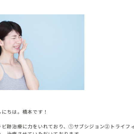
んにちは。橋本です！
キビ跡治療に力をいれており、①サブシジョン②トライフ
々、治療させていただいております。