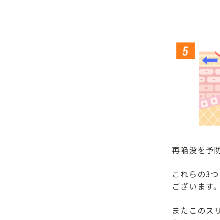
再陥没を予
これらの3
ございます
またこのス