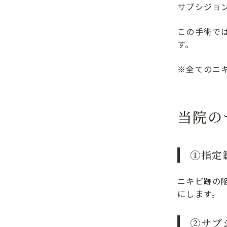
サブシジョ
この手術で
す。
※全てのニ
当院の
①指定
ニキビ跡の
にします。
②サブ