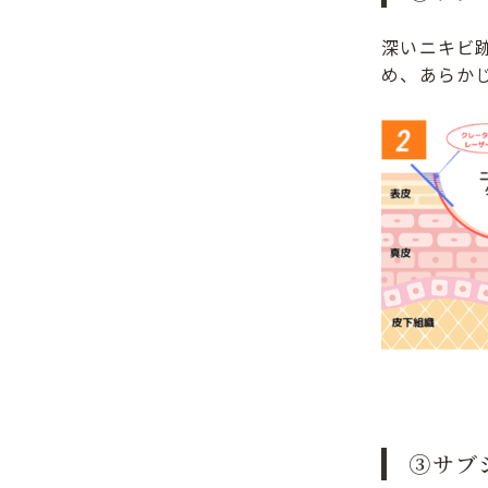
深いニキビ
め、あらか
③サブ