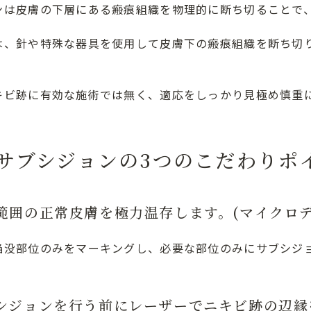
ンは皮膚の下層にある瘢痕組織を物理的に断ち切ることで
は、針や特殊な器具を使用して皮膚下の瘢痕組織を断ち切
キビ跡に有効な施術では無く、適応をしっかり見極め慎重
サブシジョンの3つのこだわりポ
範囲の正常皮膚を極力温存します。(マイクロデ
陥没部位のみをマーキングし、必要な部位のみにサブシジ
シジョンを行う前にレーザーでニキビ跡の辺縁