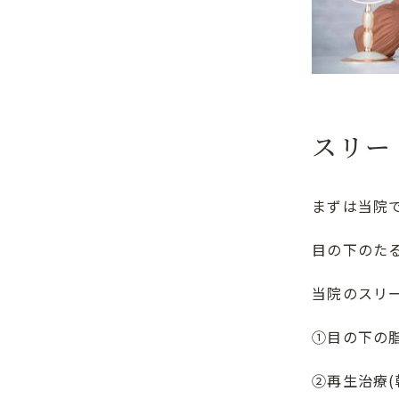
スリー
まずは当院
目の下のた
当院のスリ
①目の下の
②再生治療(