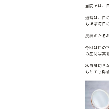
当院では、
通常は、目
もほぼ毎日
皮膚のたる
今回は目の
の症例写真
私自身切ら
もとても得