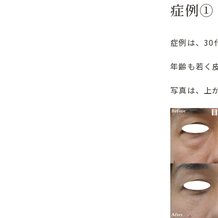
症例①
症例は、3
年齢も若く
写真は、上