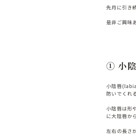
先月に引き
是非ご興味
① 小
小陰唇(la
防いでくれ
小陰唇は形
に大陰唇か
左右の長さ