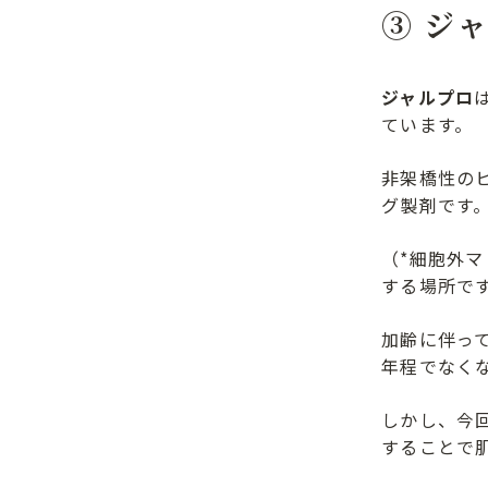
③ ジ
ジャルプロ
ています。
非架橋性の
グ製剤です
（*細胞外
する場所で
加齢に伴っ
年程でなく
しかし、今
することで