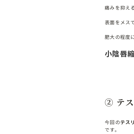
痛みを抑え
表面をメス
肥大の程度
小陰唇縮小
両側19
② テ
今回の
テス
です。