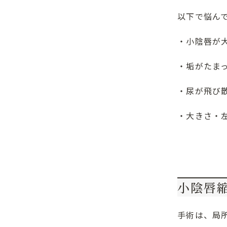
以下で悩ん
・小陰唇が
・垢がたま
・尿が飛び
・大きさ・
小陰唇
手術は、局