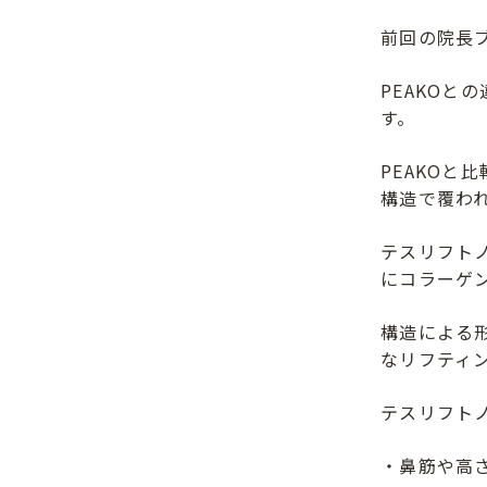
前回の院長
PEAKOと
す。
PEAKOと
構造で覆わ
テスリフト
にコラーゲ
構造による
なリフティ
テスリフト
・鼻筋や高