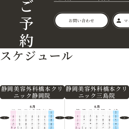
ご
予
お問い合わせ
マ
約
スケジュール
静岡美容外科橋本クリ
静岡美容外科橋本クリ
ニック三島院
ニック静岡院