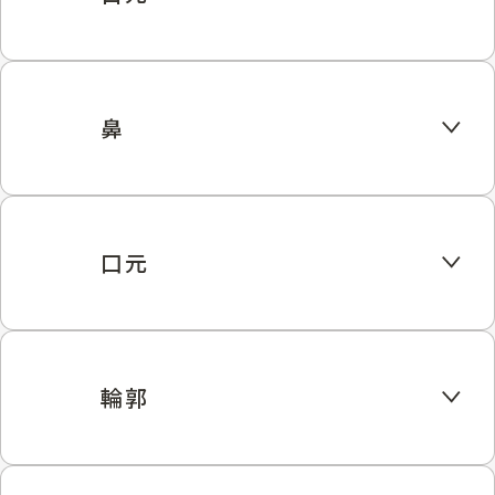
鼻
口元
輪郭