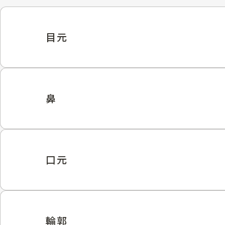
目元
鼻
口元
輪郭