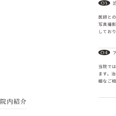
03
医師と
写真撮
しており
04
当院で
ます。
細なご
院内紹介