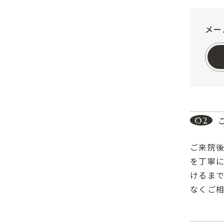
メー
02
ご来院
を丁寧
けるま
なくご