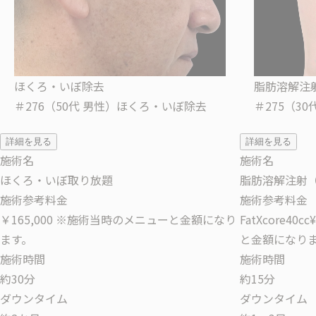
ほくろ・いぼ除去
脂肪溶解注
＃276（50代 男性）ほくろ・いぼ除去
＃275（3
詳細を見る
詳細を見る
施術名
施術名
ほくろ・いぼ取り放題
脂肪溶解注射
施術参考料金
施術参考料金
￥165,000
※施術当時のメニューと金額になり
FatXcore40cc
ます。
と金額になり
施術時間
施術時間
約30分
約15分
ダウンタイム
ダウンタイム