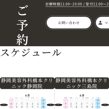
ご
診察時間11:00~20:00
/
受付11:00～
予
お問い合わせ
マ
約
スケジュール
静岡美容外科橋本クリ
静岡美容外科橋本クリ
ニック三島院
ニック静岡院