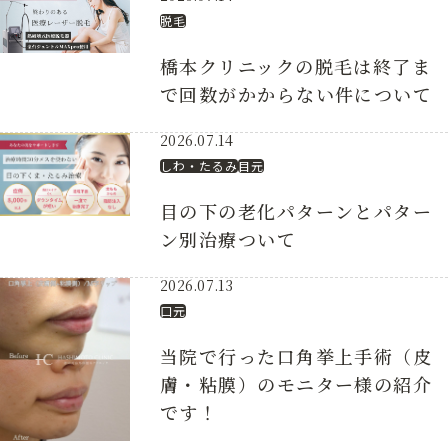
脱毛
橋本クリニックの脱毛は終了ま
で回数がかからない件について
2026.07.14
しわ・たるみ
目元
目の下の老化パターンとパター
ン別治療ついて
2026.07.13
口元
当院で行った口角挙上手術（皮
膚・粘膜）のモニター様の紹介
です！