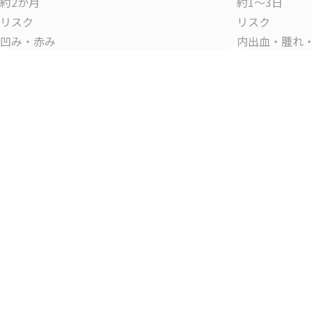
約2か月
約1～3日
リスク
リスク
凹み・赤み
内出血・腫れ