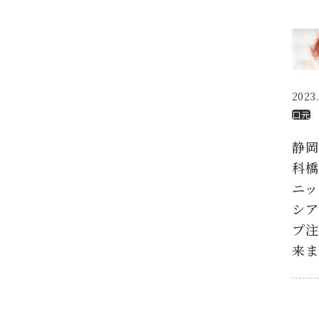
2023.
口元
静
科
ニ
シ
プ
来