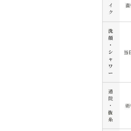
イ
直
ク
洗
顔
・
シ
当
ャ
ワ
ー
通
院
・
術
抜
糸