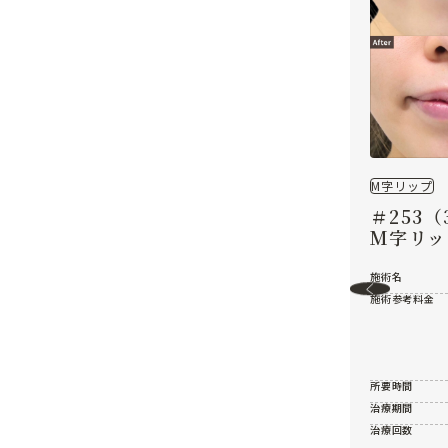
唇を薄くする
M字リップ
M字リップ
＃255（30代 女性）
＃253（
唇を薄くする+M字
M字リッ
リップ
施術名
施術名
唇を薄く
施術参考料金
する(上
下)+M字
リップ
施術参考料金
唇を薄くす
る(上下)上
下同時
所要時間
¥275,000・
M字リップ
治療期間
¥220,000
※施術当時
治療回数
のメニュー