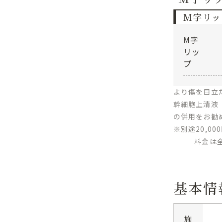
M字リッ
M字
リッ
プ
より傷を目立
幹細胞上清液
の併用をお勧
※別途20,00
料金は
基本情
施