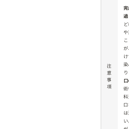
完
過
ど
や
こ
が
け
染
注
り
意
事
口
項
術
科
口
は
い
が