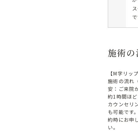
ス
で
施術の
【M字リッ
施術の流れ
安：ご来院
約1時間ほど
カウンセリ
も可能です
約時にお申
い。