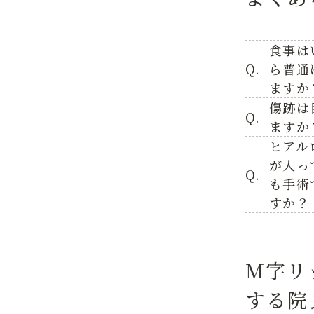
食事は
Q.
ら普通
ますか
傷跡は
Q.
ますか
ヒアル
が入っ
Q.
も手術
すか？
M字リ
する院