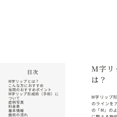
を
キー
プ。
トップ
施術メニュー
M字リップ
M字リ
目次
は？
M字リップとは？
こんな方におすすめ
当院のおすすめポイント
M字リップ形成術（手術）に
M字リップ
ついて
症例写真
のラインを
料金表
の「M」の
基本情報
施術の流れ
に整える施術