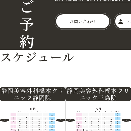
ご
予
お問い合わせ
マ
約
スケジュール
静岡美容外科橋本クリ
静岡美容外科橋本クリ
ニック三島院
ニック静岡院