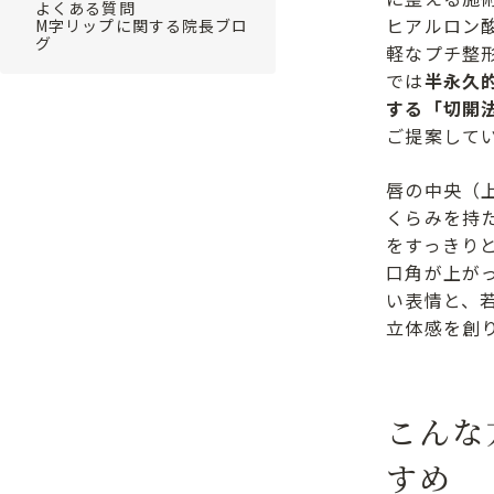
よくある質問
ヒアルロン
M字リップに関する院長ブロ
グ
軽なプチ整
では
半永久
する「切開
ご提案して
唇の中央（
くらみを持
をすっきり
口角が上が
い表情と、
立体感を創
こんな
すめ