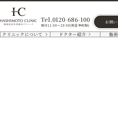
Tel.0120-686-100
お問い
受付11:00～20:00(完全予約制)
クリニックについて
ドクター紹介
施
M
字
リッ
プ
厚
ぼっ
た
い