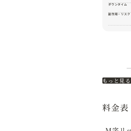
と金額にな
ります。
ダウンタイム
所要時間
約120分
副作用・リスク
治療期間
1ヵ月
治療回数
2回(抜糸
含む)
ダウンタイム
約1ヵ月
副作用・リスク
内出血・
腫れ
もっと見る
料金表
M字リ