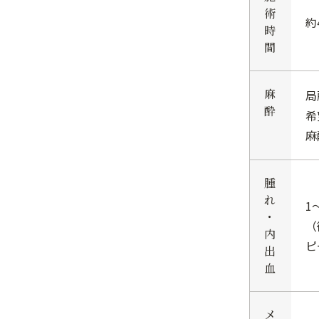
術
約
時
間
麻
局
酔
希
麻
腫
れ
1
・
（
内
ピ
出
血
メ