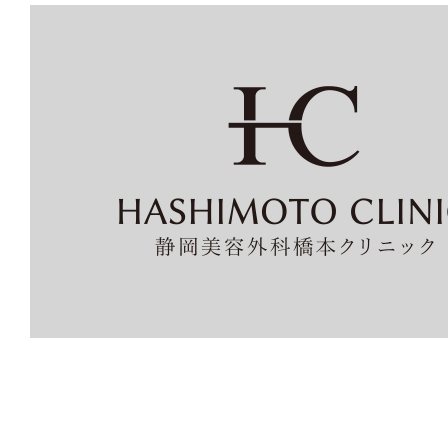
唇
に
シャー
プ
な
起
伏
を。
1
回
の
手
術
で
理
想
の
形