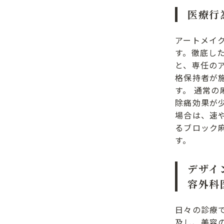
医療行
アートメイ
す。徹底し
と、専任の
格保持者が
す。 通常の
除痛効果が
場合は、速
るブロック
す。
デザイ
容外科
日々の診療
及し、美容