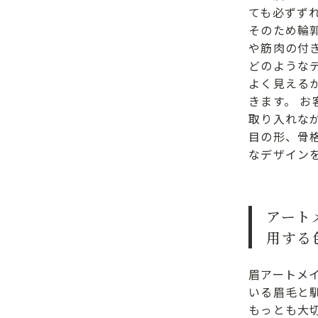
ても必ずず
そのため輪
や筋肉の付
どのような
よく見える
きます。 お
取り入れな
目の形、骨
なデザイン
アート
用する
眉アートメ
いる眉毛と
もっとも大