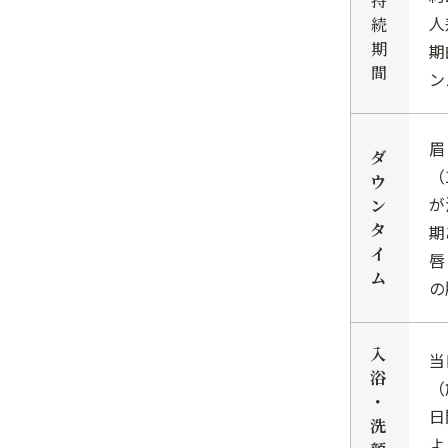
持
人
続
期
期
間
ン
眉
ダ
（
ウ
が
ン
タ
期
イ
唇
ム
の
入
当
浴
（
・
日
洗
よ