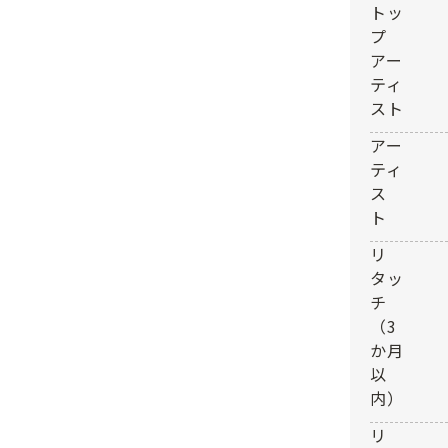
トッ
プ
アー
ティ
スト
アー
ティ
ス
ト
リ
タッ
チ
（3
か月
以
内）
リ