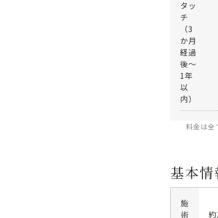
タッ
チ
（3
か月
経過
後～
1年
以
内）
料金は全
基本情
施
約
術