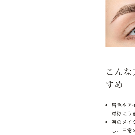
こんな
すめ
眉毛やア
対称にう
朝のメイ
し、日常