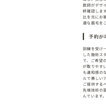
医師がデザ
終確認します
比を元にお
適な眉毛を
予約が
訓練を受け
した施術ス
で、ご希望
が取りやすい
も違和感の
ルで美しい
ご提供する
先端技術の
んでいます