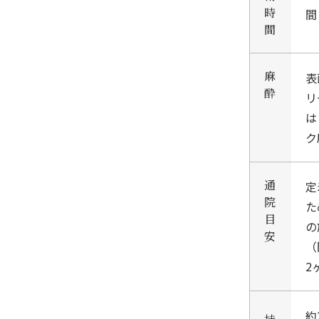
時
間
間
麻
表
酔
リ
は
ク
通
定
院
た
目
の
安
（
2
約