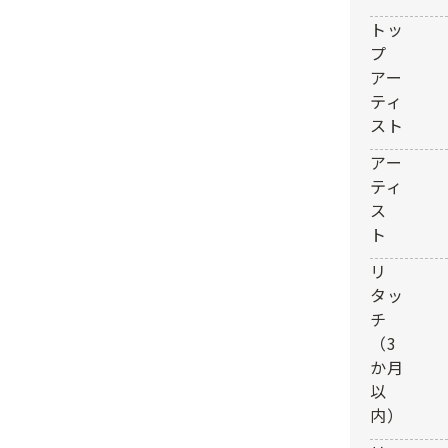
トッ
プ
アー
ティ
スト
アー
ティ
ス
ト
リ
タッ
チ
（3
か月
以
内）