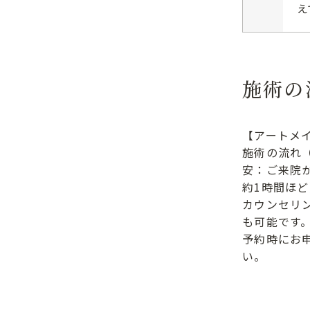
え
施術の
【アートメ
施術の流れ
安：ご来院
約1時間ほど
カウンセリ
も可能です
予約時にお
い。