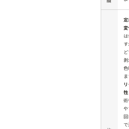
顔
定
変
は
す
ど
剥
色
ま
リ
性
術
や
回
で