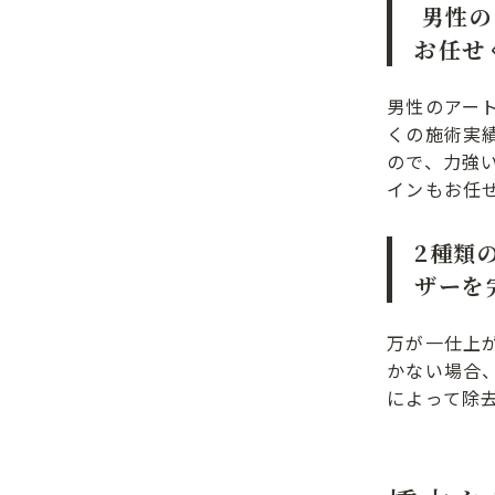
男性の
お任せ
男性のアー
くの施術実
ので、力強
インもお任
2種類
ザーを
万が一仕上
かない場合
によって除