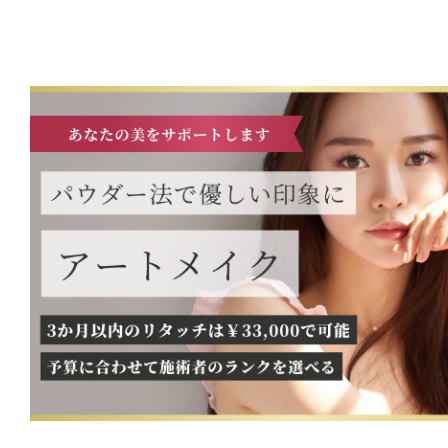
ク
水
や
汗
で
も
落
ち
な
い。
ス
ポー
ツ
中
も
寝
起
き