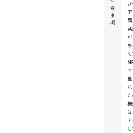
注
さ
意
ア
事
属
項
薬
が
事
く
M
す
量
れ
た
検
は
ア
し