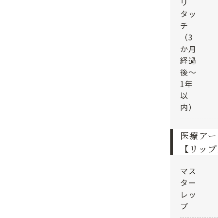
リ
タッ
チ
（3
か月
経過
後～
1年
以
内）
医療アー
【リップ
マス
ター
レッ
プ