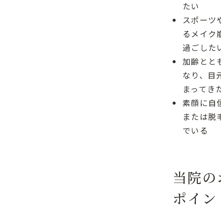
たい
スポーツ
るメイク
過ごした
加齢とと
なり、目
まってき
素顔に自
または脱
でいる
当院の
ポイン