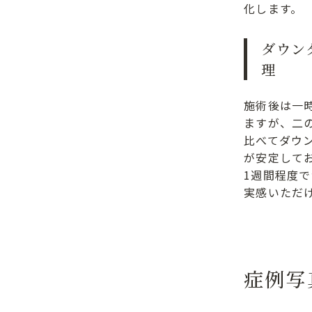
化します。
ダウン
理
施術後は一
ますが、二
比べてダウ
が安定して
1週間程度
実感いただ
症例写