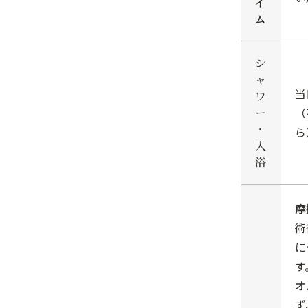
イ
ム
シ
ャ
当
ワ
ー
（
・
ら
入
浴
摩
術
に
す
オ
ず