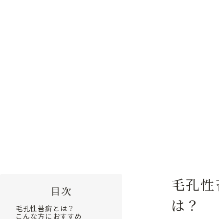
な
め
ら
か
な
素
肌
へ。
トップ
施術メニュー
ダーマローラー（毛孔性苔癬）
毛孔性
目次
は？
毛孔性苔癬とは？
こんな方におすすめ