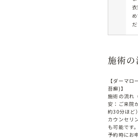
衣
め
だ
施術の
【ダーマロ
苔癬)】
施術の流れ
安：ご来院
約30分ほど
カウンセリ
も可能です
予約時にお