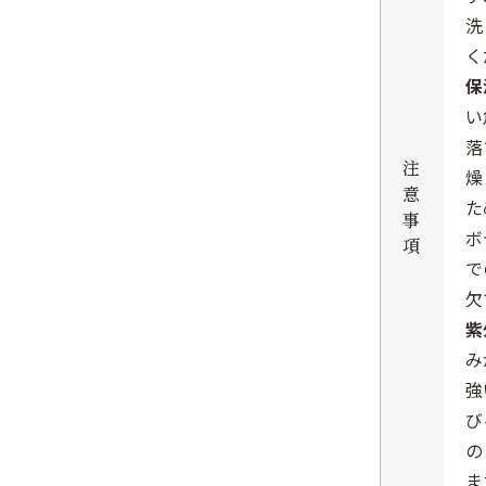
洗
く
保
い
落
注
燥
意
た
事
ボ
項
で
欠
紫
み
強
び
の
ま