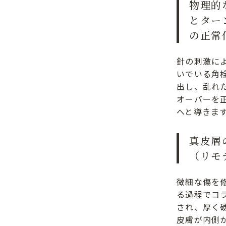
物理的
とター
の正常
針の刺激に
いでいる角
出し、乱れ
オーバーを
へと導きま
真皮層
（リモ
微細な傷を
る過程でコ
され、厚く
皮膚が内側