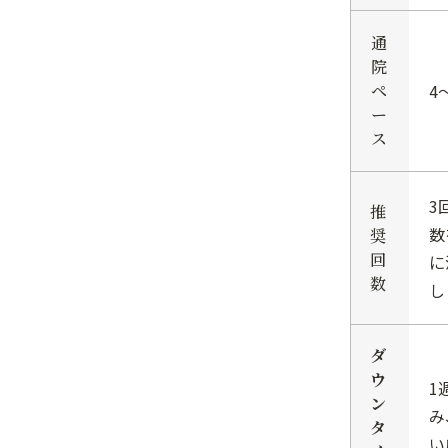
通
院
ペ
4
ー
ス
3
推
数
奨
回
に
数
し
ダ
ウ
1
ン
み
タ
い