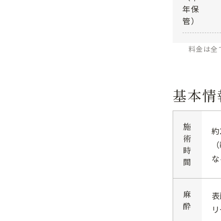
年保
管）
料金は全
基本情
施
約
術
（
時
な
間
麻
表
酔
リ