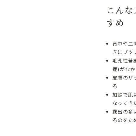
こんな
すめ
背中や二
ぎにブツ
毛孔性苔
症)がな
皮膚のザ
る
加齢で肌
なってき
露出の多
るのをた