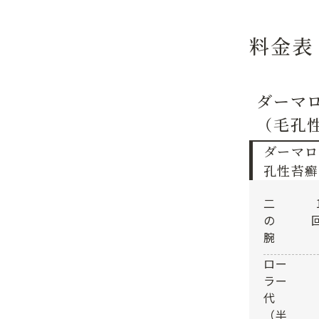
料金表
ダーマ
（毛孔
ダーマロ
孔性苔癬
二
の
腕
ロー
ラー
代
（半