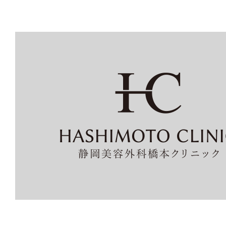
性
苔
癬）
二
の
腕
の
ブ
ツ
ブ
ツ、
も
う
隠
さ
な
い。