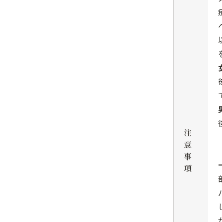
注
意
事
項