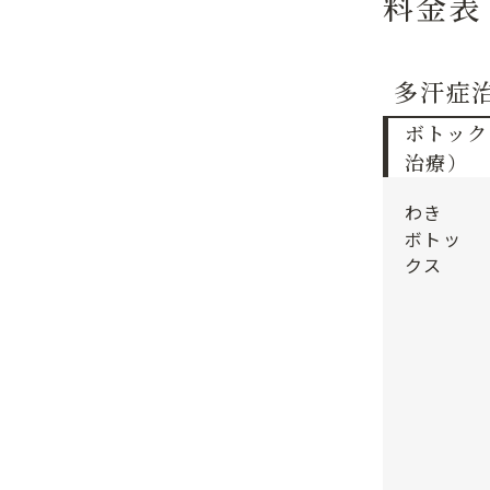
料金表
多汗症
ボトック
治療）
わき
ボトッ
クス