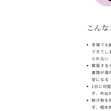
こんな
冬場でも
できてし
られない
緊張する
書類が濡
安になる
1日に何
ず、外出
制汗剤を
ず、根本