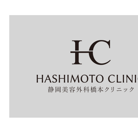
と
止
ま
る、
驚
き
の
快
適
さ。
医
療
の
力
で、
気
に
な