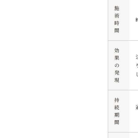
施
術
時
間
効
果
の
発
現
持
続
期
間