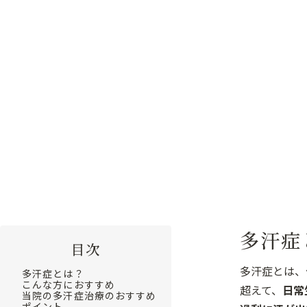
る
汗
を
根
本
ケ
ア。
トップ
施術メニュー
多汗症治療
多汗症
目次
多汗症とは、
多汗症とは？
こんな方におすすめ
超えて、
日常
当院の多汗症治療のおすすめ
ポイント