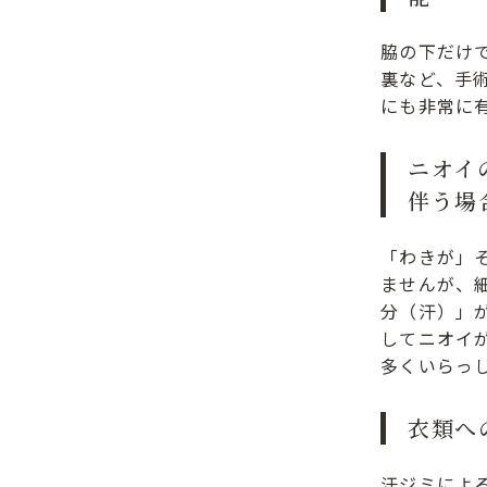
脇の下だけ
裏など、手
にも非常に
ニオイ
伴う場
「わきが」
ませんが、
分（汗）」
してニオイ
多くいらっ
衣類へ
汗ジミによ