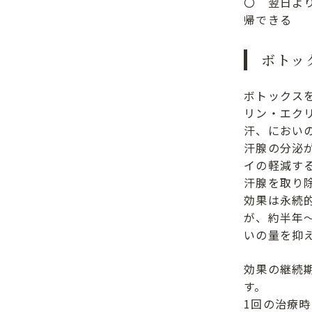
〇 翌日よ
帰できる
ボトッ
ボトックス
リン・エク
汗、におい
汗腺の分泌
イの軽減す
汗腺を取り
効果は永続
が、約半年
いの量を抑
効果の継続
す。
1回の治療