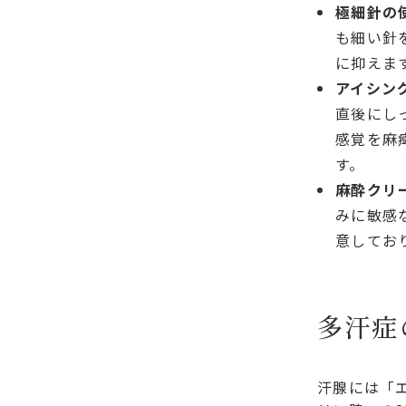
極細針の
も細い針
に抑えま
アイシン
直後にし
感覚を麻
す。
麻酔クリ
みに敏感
意してお
多汗症
汗腺には「