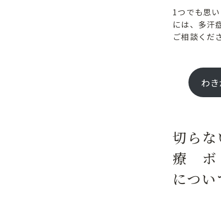
1つでも思
には、多汗
ご相談くだ
わき
切らな
療 ボ
につい