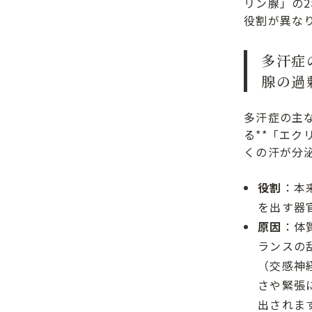
リン腺」の
役割が異な
多汗症
腺の過
多汗症の主
る**「エク
くの汗が分
役割
：本
を出す器
原因
：体
ランスの
（交感神
さや緊張
出されま