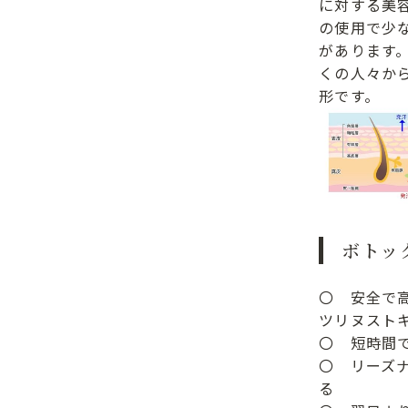
に対する美
の使用で少
があります
くの人々か
形です。
ボトッ
〇 安全で
ツリヌスト
〇 短時間
〇 リーズ
る