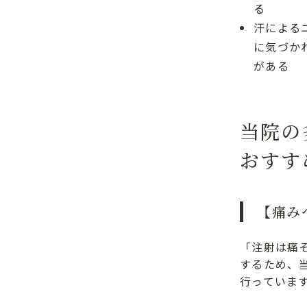
る
汗による
に気づか
がある
当院の
おすす
【痛み
「注射は痛
するため、
行っていま