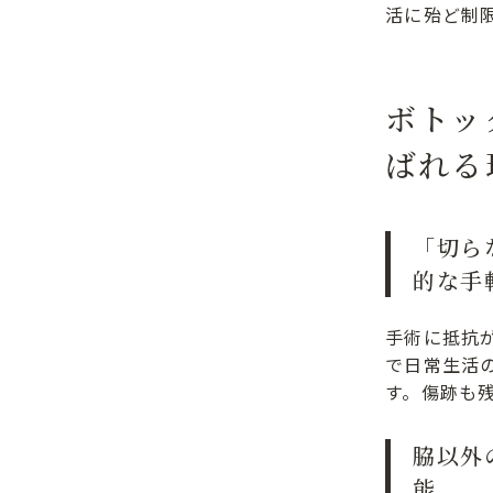
活に殆ど制
ボトッ
ばれる
「切ら
的な手
手術に抵抗
で日常生活
す。傷跡も
脇以外
能