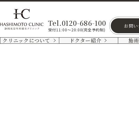
Tel.0120-686-100
お問い
受付11:00～20:00(完全予約制)
クリニックについて
ドクター紹介
施
多
汗
症
治
療
ピ
タッ