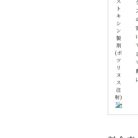
ス
ト
キ
シ
ン
製
剤
(ボ
ツ
リ
ヌ
ス
注
射)