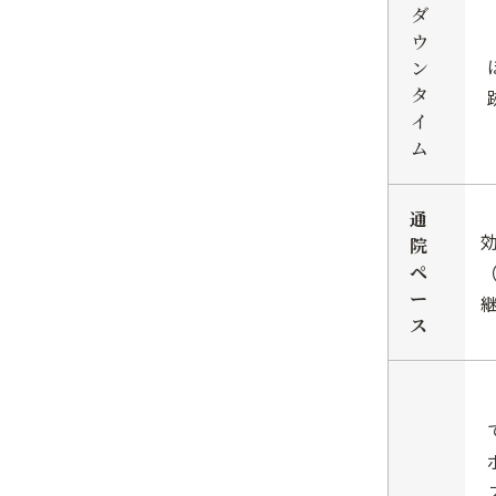
ダ
ウ
ン
タ
イ
ム
通
院
ペ
ー
ス