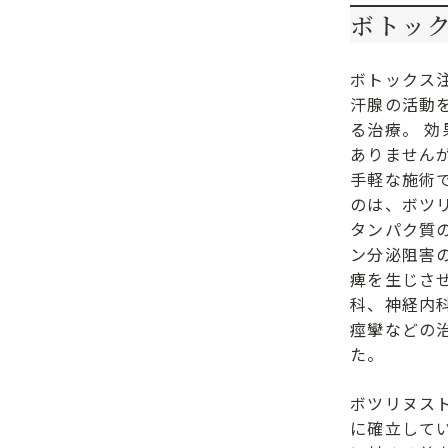
ボトッ
ボトックス
汗腺の活動
る治療。 
ありません
手軽な施術
のは、ボツ
タンパク質
ン分泌阻害
痺を生じさ
科、神経内
痙攣などの
た。
ボツリヌス
に確立して