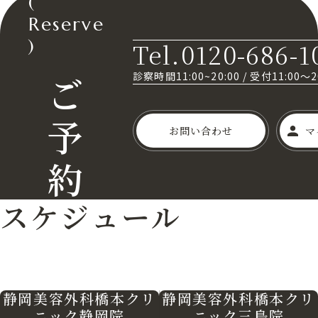
(
Reserve
)
Tel.0120-686-1
ご
診察時間11:00~20:00
/
受付11:00～
予
お問い合わせ
マ
約
スケジュール
静岡美容外科橋本クリ
静岡美容外科橋本クリ
ニック三島院
ニック静岡院