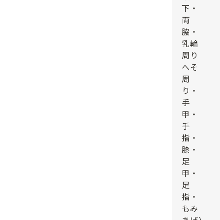
下・
両
脇・
乳輪
周り
へそ
周
り・
手
甲・
手
指・
膝・
足
甲・
足
指・
もみ