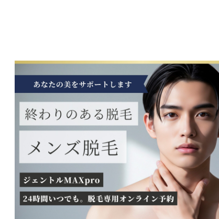
の
脱
毛
あ
ご
下
の
メ
ン
ズ
医
療
レー
ザー
脱
毛
な