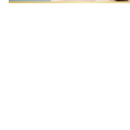
ら、
静
岡
美
容
外
科
橋
本
ク
リ
ニッ
ク。
トップ
施術メニュー
メンズ あご下の脱毛