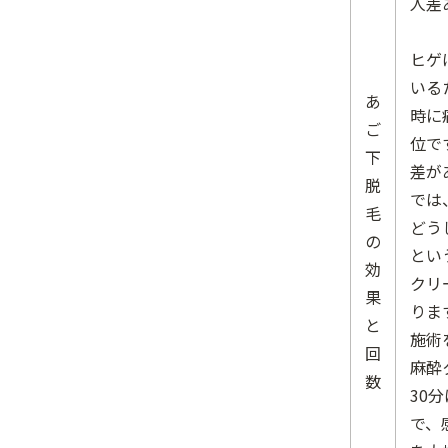
人差
ヒゲ
いる
あ
時に
ご
位で
下
差が
脱
では
毛
どう
の
とい
効
クリ
果
りま
と
施術
回
麻酔
数
30
で、