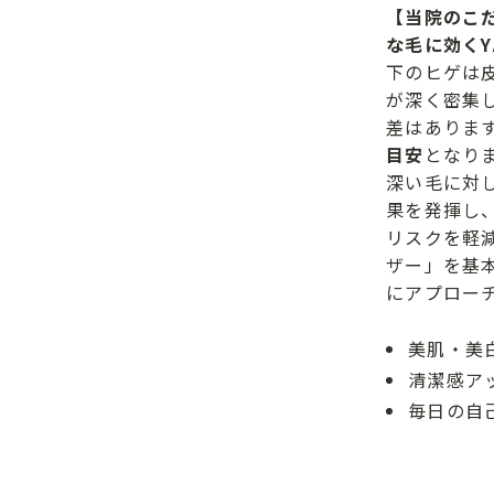
【当院のこ
な毛に効くY
下のヒゲは
が深く密集
差はありま
目安
となり
深い毛に対
果を発揮し
リスクを軽減
ザー」を基
にアプロー
美肌・美
清潔感ア
毎日の自