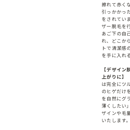
擦れて赤く
引っかかっ
をされてい
ザー脱毛を
あご下の自
れ、どこか
トで清潔感
を手に入れ
【デザイン
上がりに】
は完全にツ
のヒゲだけ
を自然にグ
薄くしたい
ザインや毛
いたします