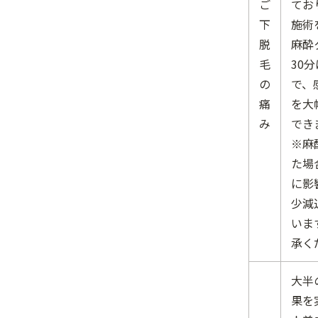
ご
てお
下
施術
脱
麻酔
毛
30
の
で、
痛
を大
み
でき
※麻
た場
に影
少減
いま
承く
大半
果を