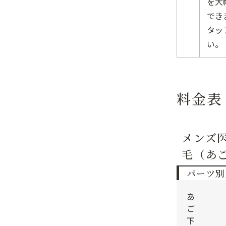
を大
でき
タッ
い。
料金表
メンズ
毛（あ
パーツ別
あ
ご
下