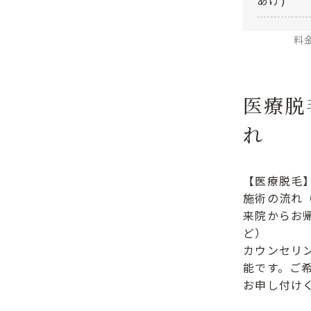
あげ)
料
医療脱
れ
【医療脱毛
施術の流れ
来院からお
ど）
カウンセリ
能です。ご
お申し付け