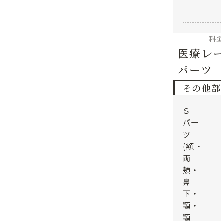
料
医療レー
パーツ
その他部
Ｓ
パー
ツ
(額・
両
頬・
鼻
下・
顎・
顎