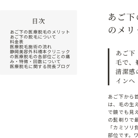
あご下
目次
のメリ
あご下の医療脱毛のメリット
あご下の脱毛について
料金表
医療脱毛施術の流れ
静岡美容外科橋本クリニック
あご下
の医療脱毛の各部位ごとの痛
毛で、
み・特徴・回数について
医療脱毛に関する院長ブログ
清潔感
インへ
あご下から
は、毛の生
で鏡でも見
の髭剃りで
「カミソリ
部位です。