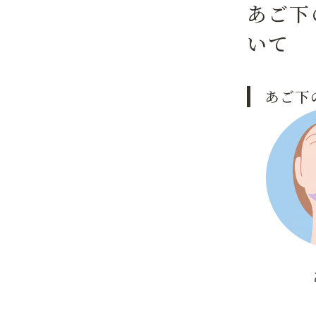
あご下
いて
あご下