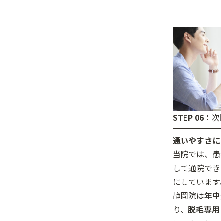
STEP 06：
次
通いやすさに
当院では、患
して通院でき
にしています
静岡院は
年中
り、
脱毛専用