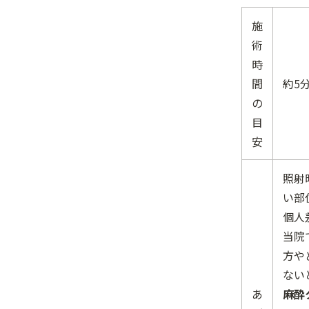
施
術
時
間
約5
の
目
安
照射
い部
個人
当院
方や
ない
あ
麻酔